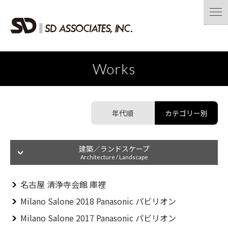
Home
About SD
Works
Members
古見修一
Works
年代順
カテゴリー別
阪井栄人
Access
岡崎恭子
Contact us
建築／ランドスケープ
Architecture / Landscape
博覧会
名古屋 清浄寺会館 庫裡
Exposition
ショールーム／博物館
Milano Salone 2018 Panasonic パビリオン
Showroom / Museum
Milano Salone 2017 Panasonic パビリオン
展示会