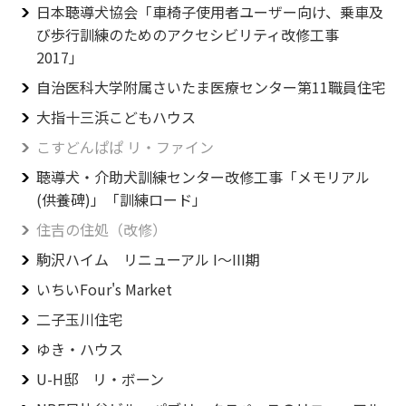
日本聴導犬協会「車椅子使用者ユーザー向け、乗車及
Exhibition
び歩行訓練のためのアクセシビリティ改修工事
海外イベント
Event
2017」
サイン／デジタルサイネージ
自治医科大学附属さいたま医療センター第11職員住宅
Sign / Digital Signage
大指十三浜こどもハウス
建築／ランドスケープ
Architecture / Landscape
こすどんぱぱ リ・ファイン
聴導犬・介助犬訓練センター改修工事「メモリアル
(供養碑)」「訓練ロード」
住吉の住処（改修）
駒沢ハイム リニューアル I〜III期
いちいFour's Market
二子玉川住宅
ゆき・ハウス
U-H邸 リ・ボーン